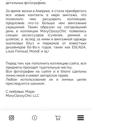
детальных фотографиях.
За время жизни в Америке, я стала приобретать
все новые контакты в мире винтажа, что
позволило мне расширить коллекцию,
предложив что-то больше чем винтажные
украшения. Таким образом на сегодняшний
день в коллекции MaryClassyChic появились
секции аксессуаров (сумочек, ремней и
шляпок), а вслед за ними и винтажной одежды
(шелковых блуз и пиджаков от известных
дизайнеров 60-80-х годов, таких как ESCADA,
Louis Ferraud, Mondi’ и тд.)
Перед тем, как пополнить коллекцию сайта, все
предметы проходят тщательную чистку.
Все фотографии на сайте и в блоге сделаны
лично мной и имеют авторское право.
Любое использование их в личных целях
преследуется законом.
С любовью, Мари
MaryClassyChic LLC
Shop
Jewelry
Accessories