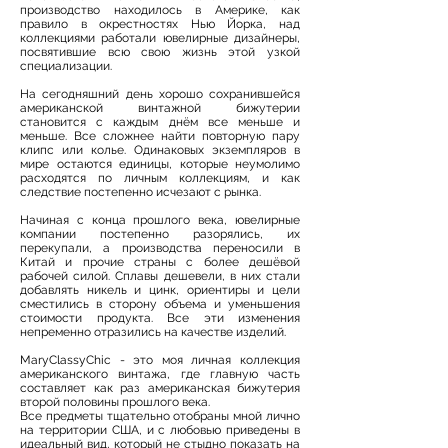
производство находилось в Америке, как
правило в окрестностях Нью Йорка, над
коллекциями работали ювелирные дизайнеры,
посвятившие всю свою жизнь этой узкой
специализации.
На сегодняшний день хорошо сохранившейся
американской винтажной бижутерии
становится с каждым днём все меньше и
меньше. Все сложнее найти повторную пару
клипс или колье. Одинаковых экземпляров в
мире остаются единицы, которые неумолимо
расходятся по личным коллекциям, и как
следствие постепенно исчезают с рынка.
Начиная с конца прошлого века, ювелирные
компании постепенно разорялись, их
перекупали, а производства переносили в
Китай и прочие страны с более дешёвой
рабочей силой. Сплавы дешевели, в них стали
добавлять никель и цинк, ориентиры и цели
сместились в сторону объема и уменьшения
стоимости продукта. Все эти изменения
непременно отразились на качестве изделий.
MaryClassyChic - это моя личная коллекция
американского винтажа, где главную часть
составляет как раз американская бижутерия
второй половины прошлого века.
Все предметы тщательно отобраны мной лично
на территории США, и с любовью приведены в
идеальный вид, который не стыдно показать на